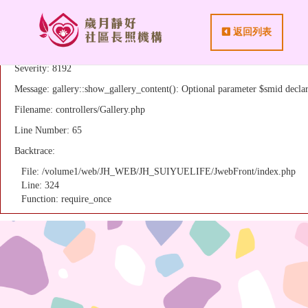
返回列表
A PHP Error was encountered
Severity: 8192
Message: gallery::show_gallery_content(): Optional parameter $smid declare
Filename: controllers/Gallery.php
Line Number: 65
Backtrace:
File: /volume1/web/JH_WEB/JH_SUIYUELIFE/JwebFront/index.php
Line: 324
Function: require_once