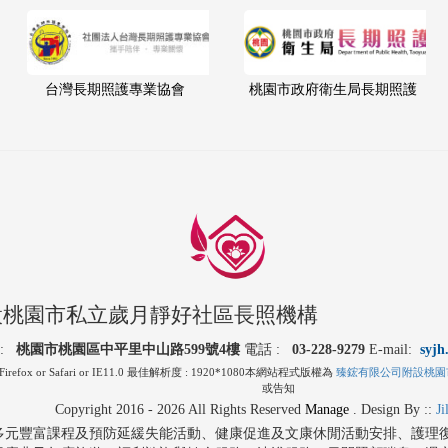
台灣長期照護專業協會
桃園市政府衛生局長期照護
設桃園市私立歲月靜好社區長照機構
 :
桃園市桃園區中平里中山路599號4樓
電話 :
03-228-9279
E-mail:
syj
irefox or Safari or IE11.0 最佳解析度 : 1920*1080本網站程式版權為
臻鋐有限公司附設桃園
或告知
Copyright 2016 - 2026 All Rights Reserved
Manage
.
Design By ::
J
多元豐富課程及預防延緩失能活動、健康促進及文康休閒活動安排、護理