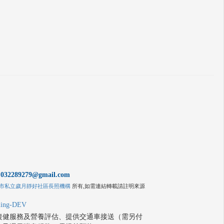
h.032289279@gmail.com
市私立歲月靜好社區長照機構
所有,如需連結轉載請註明來源
iling-DEV
復健服務及營養評估、提供交通車接送（需另付